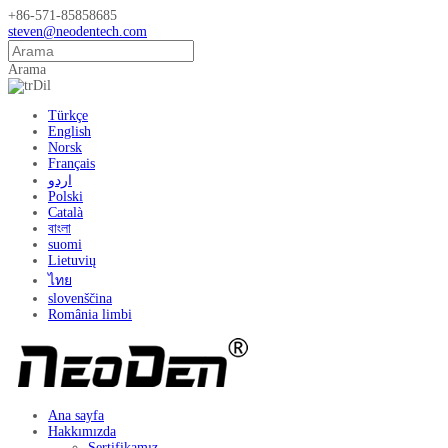
+86-571-85858685
steven@neodentech.com
Arama
Dil
Türkçe
English
Norsk
Français
اردو
Polski
Català
বাংলা
suomi
Lietuvių
ไทย
slovenščina
România limbi
Ana sayfa
Hakkımızda
Sertifikamız