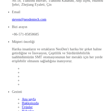
No.18, Tianzihu Bulvarı, Tianzihu Kasabası, Anji İlçesi, Huzhou
Şehri, Zhejiang Eyaleti, Çin
Email
steven@neodentech.com
Bizi arayın
+86-571-85858685
Müşteri önceliği
Harika insanların ve ortakların NeoDen'i harika bir şirket haline
getirdiğine ve İnovasyon, Çeşitlilik ve Sürdürülebilirlik
taahhüdümüzün SMT otomasyonunun her meraklı için her yerde
erişilebilir olmasını sağladığına inanıyoruz.
Gezinti
Ana sayfa
Hakkımızda
Ürünler