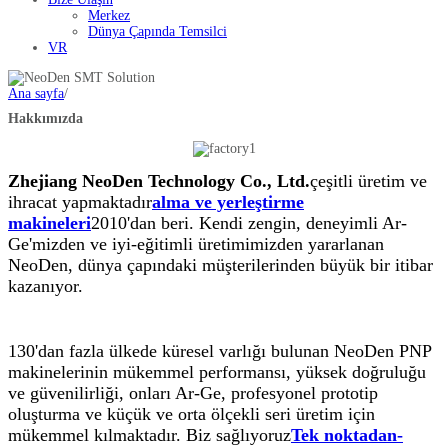
Merkez
Dünya Çapında Temsilci
VR
Ana sayfa
/
Hakkımızda
Zhejiang NeoDen Technology Co., Ltd.
çeşitli üretim ve
ihracat yapmaktadır
alma ve yerleştirme
makineleri
2010'dan beri. Kendi zengin, deneyimli Ar-
Ge'mizden ve iyi-eğitimli üretimimizden yararlanan
NeoDen, dünya çapındaki müşterilerinden büyük bir itibar
kazanıyor.
130'dan fazla ülkede küresel varlığı bulunan NeoDen PNP
makinelerinin mükemmel performansı, yüksek doğruluğu
ve güvenilirliği, onları Ar-Ge, profesyonel prototip
oluşturma ve küçük ve orta ölçekli seri üretim için
mükemmel kılmaktadır. Biz sağlıyoruz
Tek noktadan-