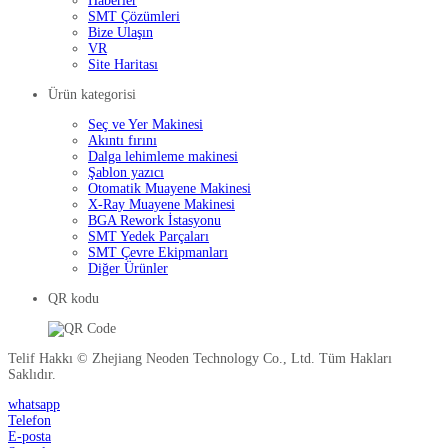
Haberler
SMT Çözümleri
Bize Ulaşın
VR
Site Haritası
Ürün kategorisi
Seç ve Yer Makinesi
Akıntı fırını
Dalga lehimleme makinesi
Şablon yazıcı
Otomatik Muayene Makinesi
X-Ray Muayene Makinesi
BGA Rework İstasyonu
SMT Yedek Parçaları
SMT Çevre Ekipmanları
Diğer Ürünler
QR kodu
Telif Hakkı © Zhejiang Neoden Technology Co., Ltd. Tüm Hakları
Saklıdır.
whatsapp
Telefon
E-posta