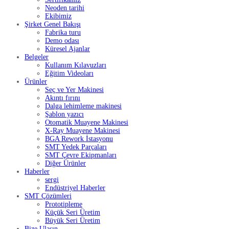
Neoden tarihi
Ekibimiz
Şirket Genel Bakışı
Fabrika turu
Demo odası
Küresel Ajanlar
Belgeler
Kullanım Kılavuzları
Eğitim Videoları
Ürünler
Seç ve Yer Makinesi
Akıntı fırını
Dalga lehimleme makinesi
Şablon yazıcı
Otomatik Muayene Makinesi
X-Ray Muayene Makinesi
BGA Rework İstasyonu
SMT Yedek Parçaları
SMT Çevre Ekipmanları
Diğer Ürünler
Haberler
sergi
Endüstriyel Haberler
SMT Çözümleri
Prototipleme
Küçük Seri Üretim
Büyük Seri Üretim
Bize Ulaşın